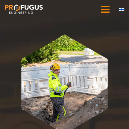
Siirry
suoraan
sisältöön