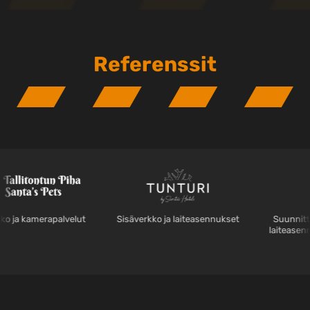
Referenssit
kamerapalvelut
Sisäverkko ja laiteasennukset
Suunnittelu, r
laiteasennukset,
laiteti