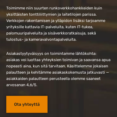
Toimimme niin suurten runkoverkkohankkeiden kuin
yksittäisten tonttiliittymien ja laitetilojen parissa.
Verkkojen rakentamisen ja ylläpidon lisäksi tarjoamme
yrityksille kattavia IT-palveluita, kuten IT-tukea,
palomuuripalveluita ja sisäverkkoratkaisuja, sekä
tulostus- ja kameravalvontapalveluita.
Asiakastyytyväisyys on toimintamme lähtökohta:
asiakas voi luottaa yhteyksien toimivan ja saavansa apua
nopeasti aina, kun sitä tarvitaan. Käsittelemme jokaisen
palautteen ja kehitämme asiakaskokemusta jatkuvasti —
asiakkaiden palautteen perusteella olemme saaneet
arvosanan 4,6/5.
Ota yhteyttä