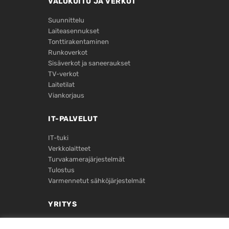
VALOKUITU JA VERKOT
Suunnittelu
Laiteasennukset
Tontti­rakentaminen
Runkoverkot
Sisäverkot ja saneeraukset
TV-verkot
Laitetilat
Viankorjaus
IT-PALVELUT
IT-tuki
Verkkolaitteet
Turvakamera­järjestelmät
Tulostus
Varmennetut sähköjärjestelmät
YRITYS
Yritystiedot