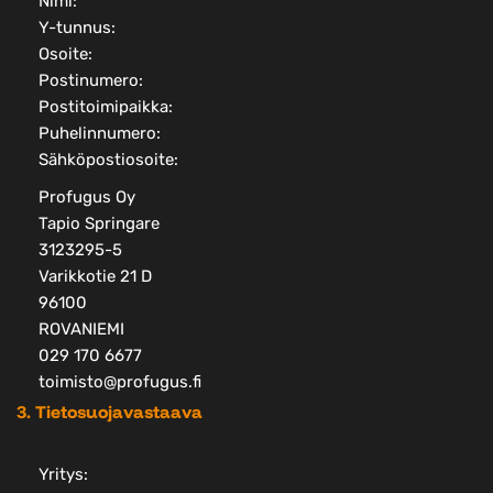
Nimi:
Y-tunnus:
Osoite:
Postinumero:
Postitoimipaikka:
Puhelinnumero:
Sähköpostiosoite:
Profugus Oy
Tapio Springare
3123295-5
Varikkotie 21 D
96100
ROVANIEMI
029 170 6677
toimisto@profugus.fi
3. Tietosuojavastaava
Yritys: