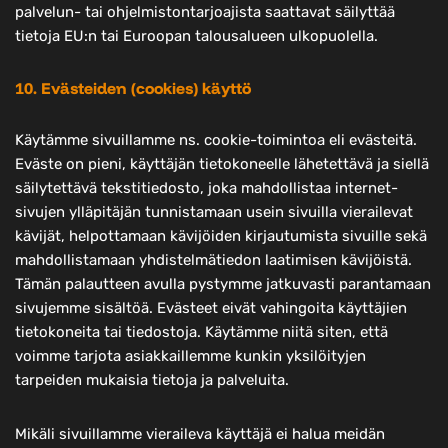
palvelun- tai ohjelmistontarjoajista saattavat säilyttää
tietoja EU:n tai Euroopan talousalueen ulkopuolella.
10. Evästeiden (cookies) käyttö
Käytämme sivuillamme ns. cookie-toimintoa eli evästeitä.
Eväste on pieni, käyttäjän tietokoneelle lähetettävä ja siellä
säilytettävä tekstitiedosto, joka mahdollistaa internet-
sivujen ylläpitäjän tunnistamaan usein sivuilla vierailevat
kävijät, helpottamaan kävijöiden kirjautumista sivuille sekä
mahdollistamaan yhdistelmätiedon laatimisen kävijöistä.
Tämän palautteen avulla pystymme jatkuvasti parantamaan
sivujemme sisältöä. Evästeet eivät vahingoita käyttäjien
tietokoneita tai tiedostoja. Käytämme niitä siten, että
voimme tarjota asiakkaillemme kunkin yksilöityjen
tarpeiden mukaisia tietoja ja palveluita.
Mikäli sivuillamme vieraileva käyttäjä ei halua meidän