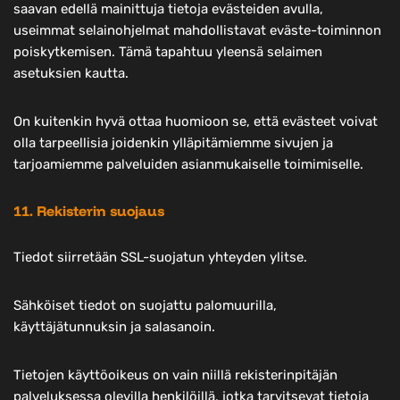
saavan edellä mainittuja tietoja evästeiden avulla,
useimmat selainohjelmat mahdollistavat eväste-toiminnon
poiskytkemisen. Tämä tapahtuu yleensä selaimen
asetuksien kautta.
On kuitenkin hyvä ottaa huomioon se, että evästeet voivat
olla tarpeellisia joidenkin ylläpitämiemme sivujen ja
tarjoamiemme palveluiden asianmukaiselle toimimiselle.
11. Rekisterin suojaus
Tiedot siirretään SSL-suojatun yhteyden ylitse.
Sähköiset tiedot on suojattu palomuurilla,
käyttäjätunnuksin ja salasanoin.
Tietojen käyttöoikeus on vain niillä rekisterinpitäjän
palveluksessa olevilla henkilöillä, jotka tarvitsevat tietoja