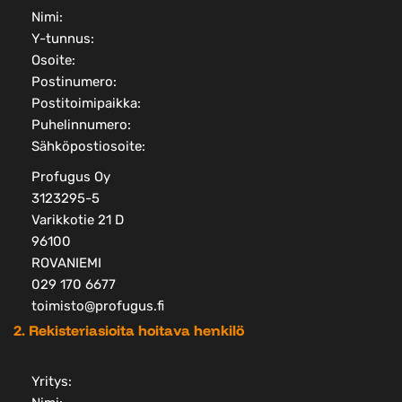
Nimi:
Y-tunnus:
Osoite:
Postinumero:
Postitoimipaikka:
Puhelinnumero:
Sähköpostiosoite:
Profugus Oy
3123295-5
Varikkotie 21 D
96100
ROVANIEMI
029 170 6677
toimisto@profugus.fi
2. Rekisteriasioita hoitava henkilö
Yritys: