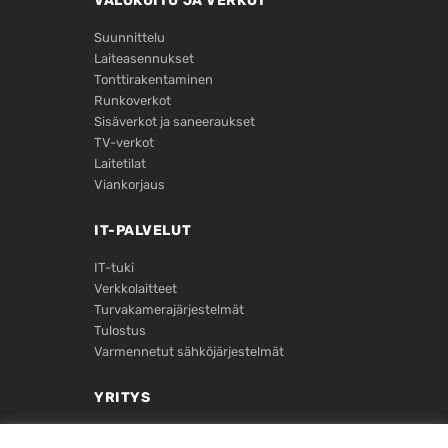
VALOKUITU JA VERKOT
Suunnittelu
Laiteasennukset
Tontti­rakentaminen
Runkoverkot
Sisäverkot ja saneeraukset
TV-verkot
Laitetilat
Viankorjaus
IT-PALVELUT
IT-tuki
Verkkolaitteet
Turvakamera­järjestelmät
Tulostus
Varmennetut sähköjärjestelmät
YRITYS
Yritystiedot